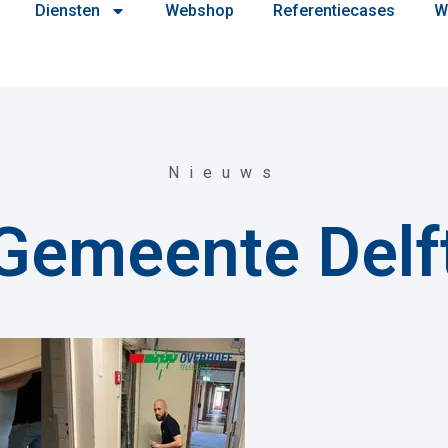
Diensten
Webshop
Referentiecases
W
Nieuws
Gemeente Delf