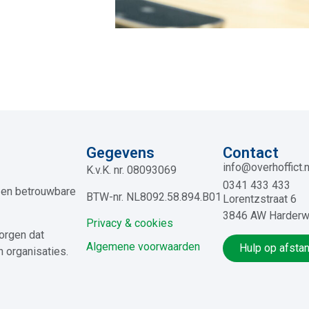
Gegevens
Contact
info@overhoffict.n
K.v.K. nr. 08093069
0341 433 433
e en betrouwbare
BTW-nr. NL8092.58.894.B01
Lorentzstraat 6
3846 AW Harderw
Privacy & cookies
orgen dat
Algemene voorwaarden
Hulp op afsta
n organisaties.