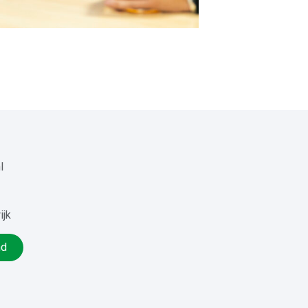
l
ijk
nd