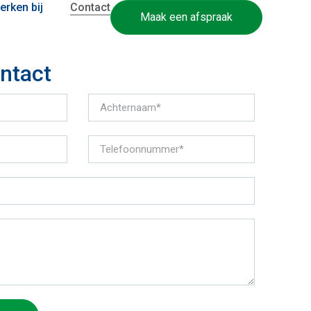
erken bij
Contact
Maak een afspraak
ntact