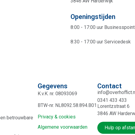
3846 AW Harderwijk
Openingstijden
8:00 - 17:00 uur Businesspoint
8:30 - 17:00 uur Servicedesk
Gegevens
Contact
info@overhoffict.n
K.v.K. nr. 08093069
0341 433 433
BTW-nr. NL8092.58.894.B01
Lorentzstraat 6
3846 AW Harderw
Privacy & cookies
e en betrouwbare
Algemene voorwaarden
Hulp op afsta