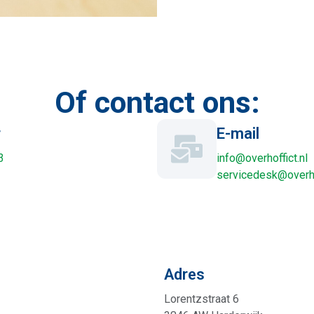
Of contact ons:
r
E-mail
3
info@overhoffict.nl
servicedesk@overhof
Adres
Lorentzstraat 6