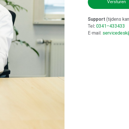
Versturen
Support
(tijdens ka
Tel
:
0341–433433
E-mail:
servicedesk@