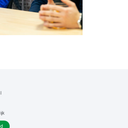
l
ijk
nd