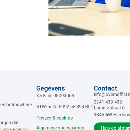
Gegevens
Contact
info@overhoffict.n
K.v.K. nr. 08093069
0341 433 433
e en betrouwbare
BTW-nr. NL8092.58.894.B01
Lorentzstraat 6
3846 AW Harderw
Privacy & cookies
orgen dat
Algemene voorwaarden
Hulp op afsta
n organisaties.