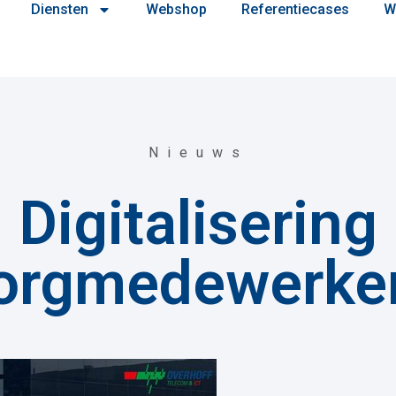
Diensten
Webshop
Referentiecases
W
Nieuws
Digitalisering
orgmedewerke